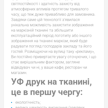
світлостійкості і здатність захисту від
атмосферних впливів протягом тривалого
часу, що теж дуже привабливо для замовника.
Завдяки саме цій технології з'явилася
унікальна можливість захистити зображення
на маркізній тканині та збільшити
експлуатаційний період логотипу або іншого
зображення на тканині маркізи, який буде
радувати погляд господарів закладу та його
гостей. Розміщуючи на вулиці таку «рекламу»,
Ви постійно привертаєте увагу оточуючих, і що
стає вирішальним фактором, загляне
відвідувач чи ні, у ваше кафе, ресторан чи
магазин.
УФ друк на тканині,
це в першу чергу:
екологічність;
велика швидкість висихання (завдяки