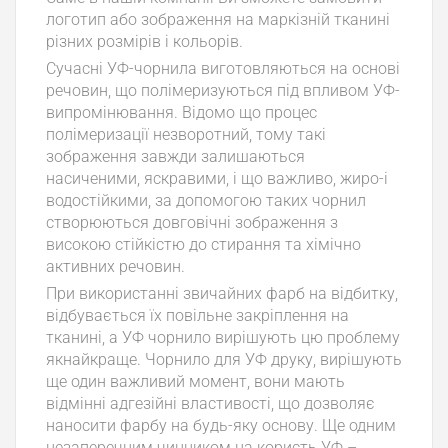
логотип або зображення на маркізній тканині
різних розмірів і кольорів.
Сучасні УФ-чорнила виготовляються на основі
речовин, що полімеризуються під впливом УФ-
випромінювання. Відомо що процес
полімеризації незворотний, тому такі
зображення завжди залишаються
насиченими, яскравими, і що важливо, жиро-і
водостійкими, за допомогою таких чорнил
створюються довговічні зображення з
високою стійкістю до стирання та хімічно
активних речовин.
При використанні звичайних фарб на відбитку,
відбувається їх повільне закріплення на
тканині, а УФ чорнило вирішують цю проблему
якнайкраще. Чорнило для УФ друку, вирішують
ще один важливий момент, вони мають
відмінні адгезійні властивості, що дозволяє
наносити фарбу на будь-яку основу. Ще одним
незаперечним чинником на користь УФ –