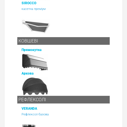
SIROCCO
касетна преміум
КОВШЕВІ
Прямокутна
Аркова
РЕФЛЕКСОЛІ
VERANDA
Рефлексол базова