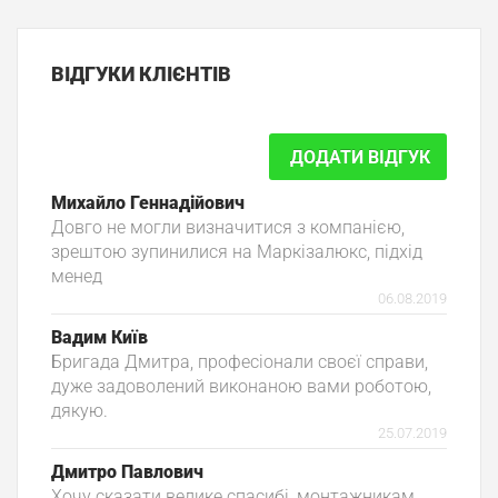
ВІДГУКИ
КЛІЄНТІВ
ДОДАТИ ВІДГУК
Михайло Геннадійович
Довго не могли визначитися з компанією,
зрештою зупинилися на Маркізалюкс, підхід
менед
06.08.2019
Вадим Київ
Бригада Дмитра, професіонали своєї справи,
дуже задоволений виконаною вами роботою,
дякую.
25.07.2019
Дмитро Павлович
Хочу сказати велике спасибі, монтажникам