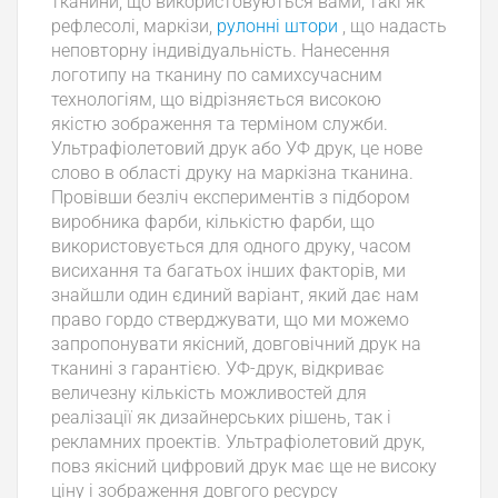
тканини, що використовуються вами, такі як
рефлесолі, маркізи,
рулонні штори
, що надасть
неповторну індивідуальність. Нанесення
логотипу на тканину по самих
сучасним
технологіям, що відрізняється високою
якістю зображення та терміном служби.
Ультрафіолетовий друк або УФ друк, це нове
слово в області друку на маркізна тканина.
Провівши безліч експериментів з підбором
виробника фарби, кількістю фарби, що
використовується для одного друку, часом
висихання та багатьох інших факторів, ми
знайшли один єдиний варіант, який дає нам
право гордо стверджувати, що ми можемо
запропонувати якісний, довговічний друк на
тканині з гарантією. УФ-друк, відкриває
величезну кількість можливостей для
реалізації як дизайнерських рішень, так і
рекламних проектів. Ультрафіолетовий друк,
повз якісний цифровий друк має ще не високу
ціну і зображення довгого ресурсу