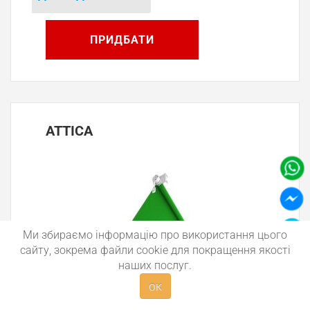
ПРИДБАТИ
М
Р
З
ATTICA
Е
Ми збираємо інформацію про використання цього
сайту, зокрема файли cookie для покращення якості
наших послуг.
ОК