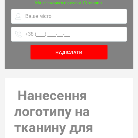
Ми зв'яжемося протягом 15 хвилин.
Обов'язкове поле
Обов'язкове поле
Нанесення
логотипу на
тканину для