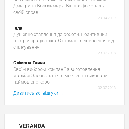
Дмитру та Володимиру. Він професіонал у
своїй справі
29.04.2019
Ілля
Душевне ставлення до роботи. Позитивний
настрій працівників. Отримав задоволення від
спілкування
23.07.2018
Слімова Ганна
Своїм вибором компанії з виготовлення
маркізи Задоволені - замовлення виконали
неймовірно коро
02.07.2018
Дивитись всі відгуки →
Р
З
VERANDA
З