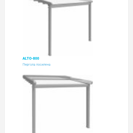
ALTO-800
Пергола посилена