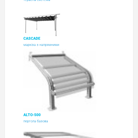
CASCADE
маркіза з напрямними
ALTO-500
пергола базова