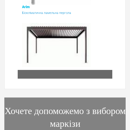
Arim
Біокліматична ламельна пергола
Хочете допоможемо з вибором
маркізи