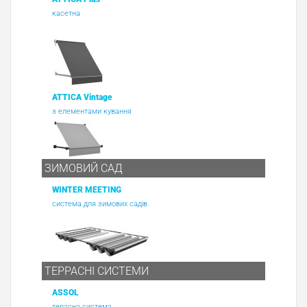
касетна
ATTICA Vintage
з елементами кування
ЗИМОВИЙ САД
WINTER MEETING
система для зимових садів
ТЕРРАСНІ СИСТЕМИ
ASSOL
терасна система