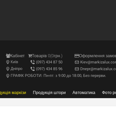
Кабінет
Товарів 0(0грн.)
Оформлення замо
Київ
(097) 434 87 50
Kiev@markizalux.co
Дніпро
(097) 434 85 96
Dnepr@markizalux.
ГРАФІК РОБОТИ: Пн-пт: з 9:00 до 18:00, Без перерви.
укція маркізи
Продукція штори
Автоматика
Фото р