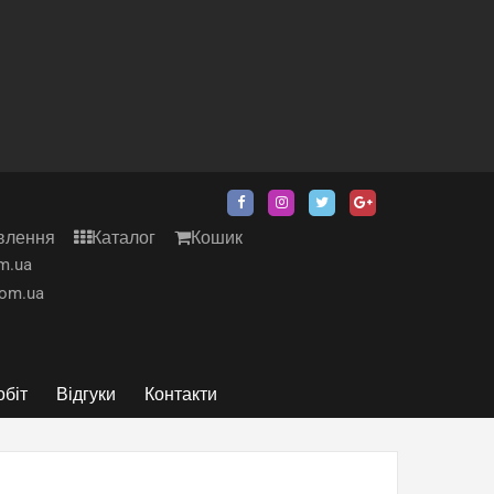
влення
Каталог
Кошик
m.ua
com.ua
обіт
Відгуки
Контакти